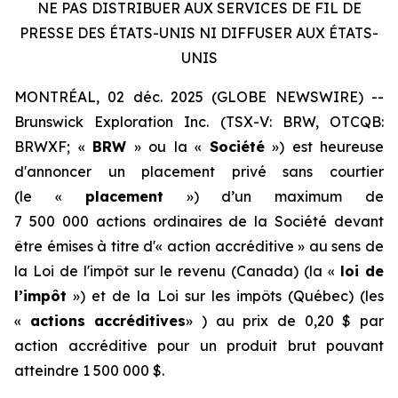
NE PAS DISTRIBUER AUX SERVICES DE FIL DE
PRESSE DES ÉTATS-UNIS NI DIFFUSER AUX ÉTATS-
UNIS
MONTRÉAL, 02 déc. 2025 (GLOBE NEWSWIRE) --
Brunswick Exploration Inc. (TSX-V: BRW, OTCQB:
BRWXF; «
BRW
» ou la «
Société
») est heureuse
d'annoncer un placement privé sans courtier
(le «
placement
») d’un maximum de
7 500 000 actions ordinaires de la Société devant
être émises à titre d'« action accréditive » au sens de
la
Loi de l'impôt sur le revenu
(Canada) (la «
loi de
l’impôt
») et de la
Loi sur les impôts
(Québec) (les
«
actions accréditives
» ) au prix de 0,20 $ par
action accréditive pour un produit brut pouvant
atteindre 1 500 000 $.